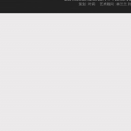
策划 : 叶莉 艺术顾问 : 林兰兰