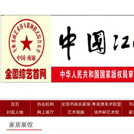
-->
首页
协会机构
全国书画名家展
粤港澳美术联盟
书
封面人物
网上展厅
艺术视频
张声林艺术馆
家
家居展馆