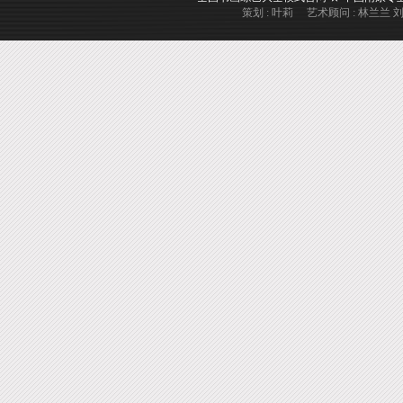
策划 : 叶莉 艺术顾问 : 林兰兰