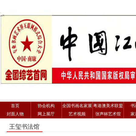
-->
首页
协会机构
全国书画名家展
粤港澳美术联盟
书
封面人物
网上展厅
艺术视频
张声林艺术馆
家
王玺书法馆