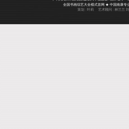
全国书画综艺大全模式首网 ★ 中国南康专业书画
策划 : 叶莉 艺术顾问 : 林兰兰