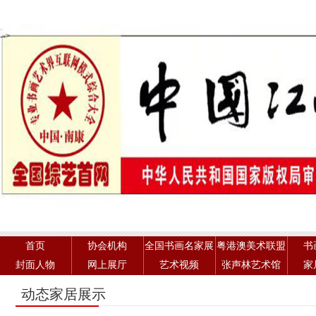
-->
首页
协会机构
全国书画名家展
粤港澳美术联盟
书
封面人物
网上展厅
艺术视频
张声林艺术馆
家
动态家居展示