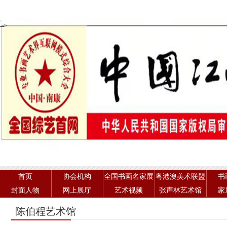
-->
首页
协会机构
全国书画名家展
粤港澳美术联盟
书
封面人物
网上展厅
艺术视频
张声林艺术馆
家
陈伯程艺术馆