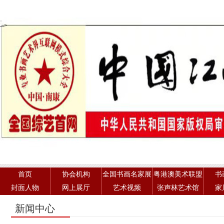
-->
首页
协会机构
全国书画名家展
粤港澳美术联盟
书
封面人物
网上展厅
艺术视频
张声林艺术馆
家
新闻中心