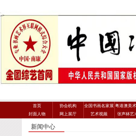
-->
首页
协会机构
全国书画名家展
粤港澳美
封面人物
网上展厅
艺术视频
张声林艺
新闻中心