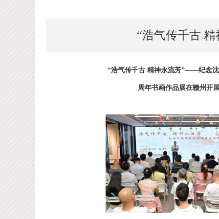
“浩气传千古 
“浩气传千古 精神永流芳”——纪念沈
周年书画作品展在赣州开