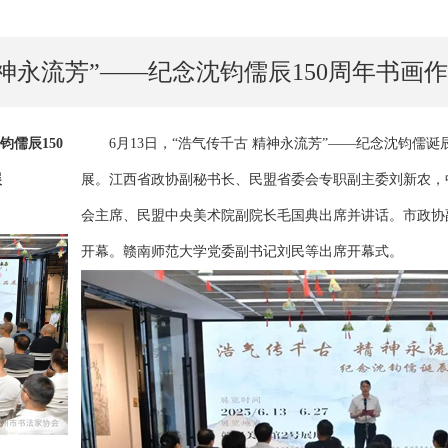
精神永流芳”——纪念沈钧儒辰150周年书画
钧儒辰150
6月13日，“浩气传千古 精神永流芳”——纪念沈钧儒诞
展
展。江西省政协副秘书长、民盟省委会专职副主委刘新农，
会主席、民盟中央美术院副院长毛国典出席并讲话。市政协
开幕。赣南师范大学党委副书记刘民等出席开幕式。