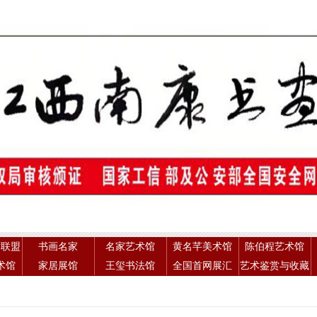
术联盟
书画名家
名家艺术馆
黄名芊美术馆
陈伯程艺术馆
术馆
家居展馆
王玺书法馆
全国首网展汇
艺术鉴赏与收藏